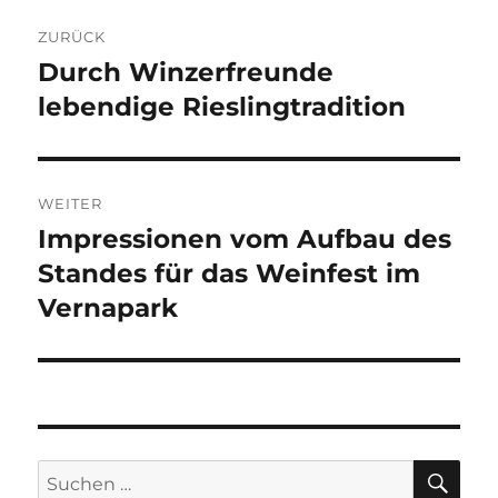
Beitragsnavigation
ZURÜCK
Durch Winzerfreunde
Vorheriger
Beitrag:
lebendige Rieslingtradition
WEITER
Impressionen vom Aufbau des
Nächster
Beitrag:
Standes für das Weinfest im
Vernapark
SU
Suche