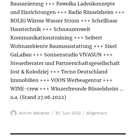
Bausanierung +++ Pawolka Ladenkonzepte
und Einrichtungen +++ Radio Rüsselsheim +++
ROLIG Wärme Wasser Strom +++ Schellhase
Haustechnik +++ Schnauzenwelt
Kommunikationstraining +++ Seibert
Wohnambiente Raumausstattung +++ Sixel
GaLaBau +++ Sonnenstudio VIVASUN +++
Steuerberater und Partnerschaftsgesellschaft
Jost & Kolodziej +++ Tecno Deutschland
Immobilien +++ VOON Werbeagentur +++
WINE-crew +++ Winzerfreunde Rüsselsheim …
u.a. (Stand 27.06.2022)
Autor
Veröffentlicht
Kategorien
Achim Weidner
30. Juni 2022
Allgemein
am