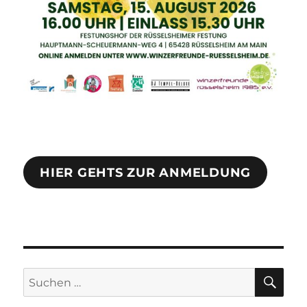
HIER GEHTS ZUR ANMELDUNG
SU
Suche
nach: