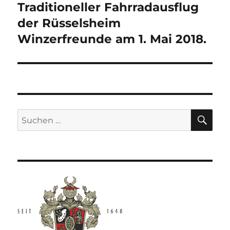
Traditioneller Fahrradausflug
Nächster
Beitrag:
der Rüsselsheim
Winzerfreunde am 1. Mai 2018.
SU
Suche
nach: