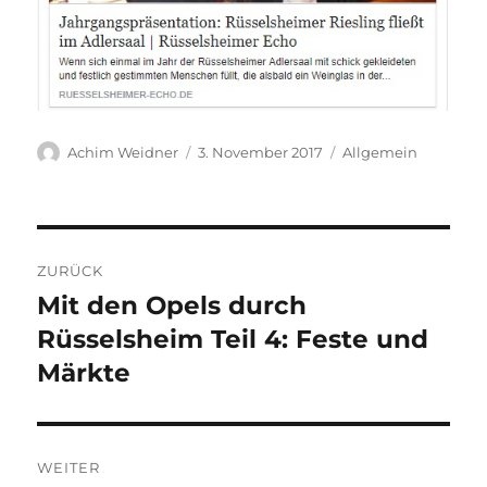
Autor
Veröffentlicht
Kategorien
Achim Weidner
3. November 2017
Allgemein
am
Beitragsnavigation
ZURÜCK
Mit den Opels durch
Vorheriger
Beitrag:
Rüsselsheim Teil 4: Feste und
Märkte
WEITER