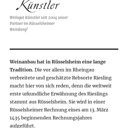
,
N
Weingut Künstler seit 2004 unser
a
Partner im Rüsselsheimer
v
Weinberg!
i
g
a
t
Weinanbau hat in Rüsselsheim eine lange
i
Tradition.
Die vor allem im Rheingau
o
verbreitete und geschätzte Rebsorte Riesling
n
macht hier von sich reden, denn die weltweit
erste urkundliche Erwähnung des Rieslings
stammt aus Rüsselsheim. Sie wird in einer
Rüsselsheimer Rechnung eines am 13. März
1435 beginnenden Rechnungsjahres
aufgeführt.