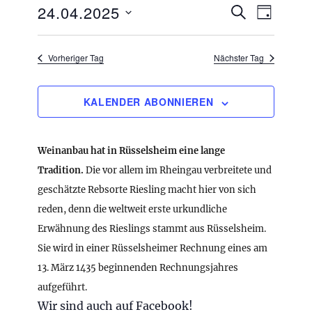
V
24.04.2025
V
S
T
e
U
e
A
D
r
C
G
r
a
a
H
Vorheriger Tag
Nächster Tag
n
a
E
t
s
n
u
t
KALENDER ABONNIEREN
s
a
m
l
t
w
t
a
ä
Weinanbau hat in Rüsselsheim eine lange
u
l
n
h
Tradition.
Die vor allem im Rheingau verbreitete und
g
t
l
geschätzte Rebsorte Riesling macht hier von sich
A
u
e
reden, denn die weltweit erste urkundliche
n
n
s
n
Erwähnung des Rieslings stammt aus Rüsselsheim.
i
g
.
Sie wird in einer Rüsselsheimer Rechnung eines am
c
e
13. März 1435 beginnenden Rechnungsjahres
h
n
t
aufgeführt.
e
S
Wir sind auch auf Facebook!