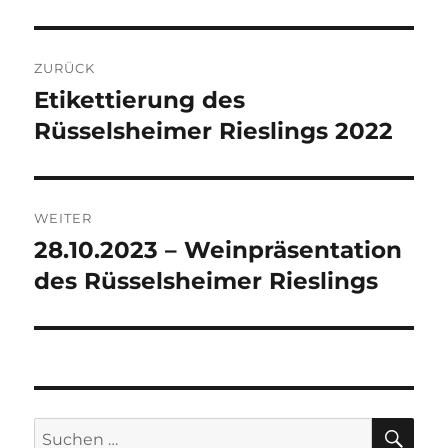
Beitragsnavigation
ZURÜCK
Etikettierung des
Vorheriger
Beitrag:
Rüsselsheimer Rieslings 2022
WEITER
28.10.2023 – Weinpräsentation
Nächster
Beitrag:
des Rüsselsheimer Rieslings
SU
Suche