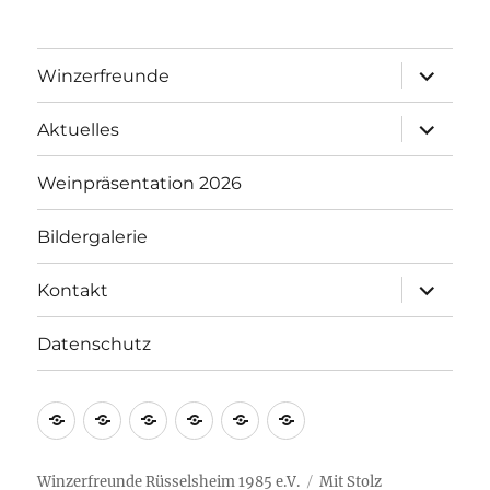
Unterme
Winzerfreunde
anzeigen
Unterme
Aktuelles
anzeigen
Weinpräsentation 2026
Bildergalerie
Unterme
Kontakt
anzeigen
Datenschutz
Winzerfreunde
Aktuelles
Weinpräsentation
Bildergalerie
Kontakt
Datenschutz
2026
Winzerfreunde Rüsselsheim 1985 e.V.
Mit Stolz